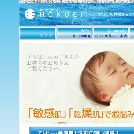
アトピーや敏感肌でも安心してお使いいただける、ホタテの貝殻からできたお肌にやさしい天然